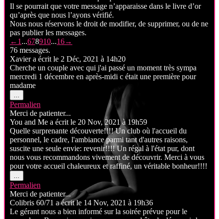
Il se pourrait que votre message n’apparaisse dans le livre d’or
qu’après que nous l’ayons vérifié.
Nous nous réservons le droit de modifier, de supprimer, ou de ne
pas publier les messages.
Navigation
←
1
...
6
7
8
9
10
...
16
→
dans
76 messages.
la
Xavier
a écrit le
2 Déc, 2021
à
14h20
liste
Cherche un couple avec qui j'ai passé un moment très sympa
du
mercredi 1 décembre en après-midi c était une première pour
livre
madame
d’or
Ouvrir/Fermer
...
cette
Permalien
boîte
Merci de patienter...
méta.
You and Me
a écrit le
20 Nov, 2021
à
19h59
Quelle surprenante découverte!!!! Un club où l'accueil du
personnel, le cadre, l'ambiance parmi tant d'autres raisons,
suscite une seule envie: revenir!!!! Un régal à l'état pur, dont
nous vous recommandons vivement de découvrir. Merci à vous
pour votre accueil chaleureux et raffiné, un véritable bonheur!!!!
Ouvrir/Fermer
...
cette
Permalien
boîte
Merci de patienter...
méta.
Colibris 60/71
a écrit le
14 Nov, 2021
à
19h36
Le gérant nous a bien informé sur la soirée prévue pour le