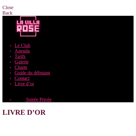
Close
Back
Le Club
Agenda
Tarifs
Galerie
Charte
Guide du débutant
Contact
Livre d’or
Soirée Privée
LIVRE D’OR