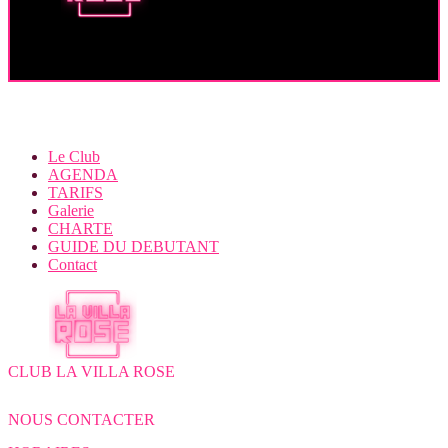
livre
d’or
Le Club
AGENDA
TARIFS
Galerie
CHARTE
GUIDE DU DEBUTANT
Contact
CLUB LA VILLA ROSE
7 Avenue de la Dame
30132 Caissargues
NOUS CONTACTER
04 66 23 26 32