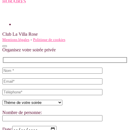
HORAIRES
Du Lundi au Mercredi : 13h30 – 18h30
Du Jeudi au Samedi: 13h30 – 18h30 & 20h30 - 2h00
Dimanche: 15h00 - 23h00
Club La Villa Rose
-
Mentions légales
Politique de cookies
Organisez votre soirée privée
Nombre de personne:
Date: