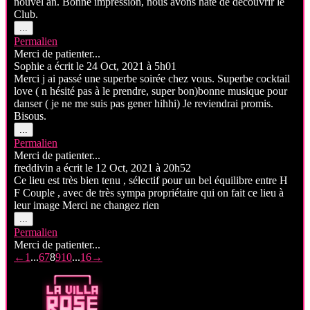
nouvel an. Bonne impression, nous avons hâte de découvrir le
Club.
Ouvrir/Fermer
...
cette
Permalien
boîte
Merci de patienter...
méta.
Sophie
a écrit le
24 Oct, 2021
à
5h01
Merci j ai passé une superbe soirée chez vous. Superbe cocktail
love ( n hésité pas à le prendre, super bon)bonne musique pour
danser ( je ne me suis pas gener hihhi) Je reviendrai promis.
Bisous.
Ouvrir/Fermer
...
cette
Permalien
boîte
Merci de patienter...
méta.
freddivin
a écrit le
12 Oct, 2021
à
20h52
Ce lieu est très bien tenu , sélectif pour un bel équilibre entre H
F Couple , avec de très sympa propriétaire qui on fait ce lieu à
leur image Merci ne changez rien
Ouvrir/Fermer
...
cette
Permalien
boîte
Merci de patienter...
méta.
Navigation
←
1
...
6
7
8
9
10
...
16
→
dans
la
liste
du