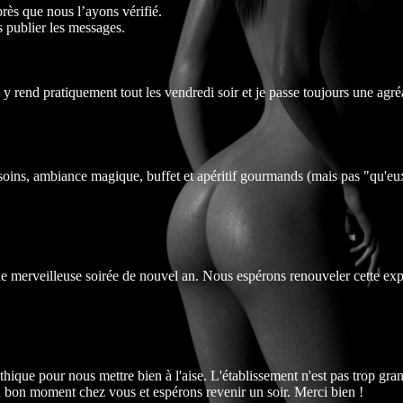
près que nous l’ayons vérifié.
s publier les messages.
y rend pratiquement tout les vendredi soir et je passe toujours une agréa
s soins, ambiance magique, buffet et apéritif gourmands (mais pas "qu'e
une merveilleuse soirée de nouvel an. Nous espérons renouveler cette e
hique pour nous mettre bien à l'aise. L'établissement n'est pas trop gr
n bon moment chez vous et espérons revenir un soir. Merci bien !