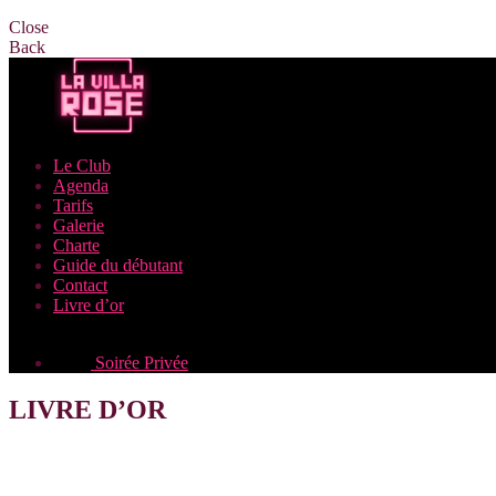
Close
Back
Le Club
Agenda
Tarifs
Galerie
Charte
Guide du débutant
Contact
Livre d’or
Soirée Privée
LIVRE D’OR