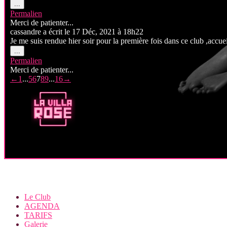
Ouvrir/Fermer
...
cette
Permalien
boîte
Merci de patienter...
méta.
cassandre
a écrit le
17 Déc, 2021
à
18h22
Je me suis rendue hier soir pour la première fois dans ce club ,accuei
Ouvrir/Fermer
...
cette
Permalien
boîte
Merci de patienter...
méta.
Navigation
←
1
...
5
6
7
8
9
...
16
→
dans
la
liste
du
livre
d’or
Le Club
AGENDA
TARIFS
Galerie