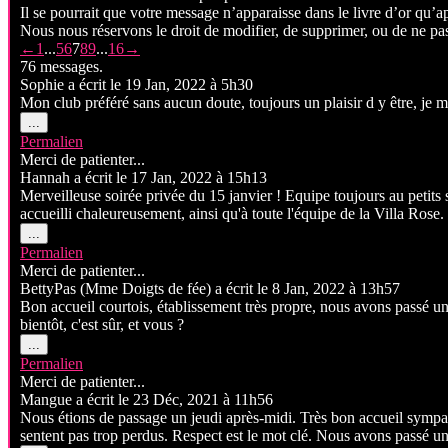
Il se pourrait que votre message n’apparaisse dans le livre d’or qu’a
Nous nous réservons le droit de modifier, de supprimer, ou de ne pa
Navigation
←
1
...
5
6
7
8
9
...
16
→
dans
76 messages.
la
Sophie
a écrit le
19 Jan, 2022
à
5h30
liste
Mon club préféré sans aucun doute, toujours un plaisir d y être, je m 
du
Ouvrir/Fermer
...
livre
cette
Permalien
boîte
d’or
Merci de patienter...
méta.
Hannah
a écrit le
17 Jan, 2022
à
15h13
Merveilleuse soirée privée du 15 janvier ! Equipe toujours au petit
accueilli chaleureusement, ainsi qu'à toute l'équipe de la Villa Rose.
Ouvrir/Fermer
...
cette
Permalien
boîte
Merci de patienter...
méta.
BettyPas (Mme Doigts de fée)
a écrit le
8 Jan, 2022
à
13h57
Bon accueil courtois, établissement très propre, nous avons passé 
bientôt, c'est sûr, et vous ?
Ouvrir/Fermer
...
cette
Permalien
boîte
Merci de patienter...
méta.
Mangue
a écrit le
23 Déc, 2021
à
11h56
Nous étions de passage un jeudi après-midi. Très bon accueil sympat
sentent pas trop perdus. Respect est le mot clé. Nous avons passé u